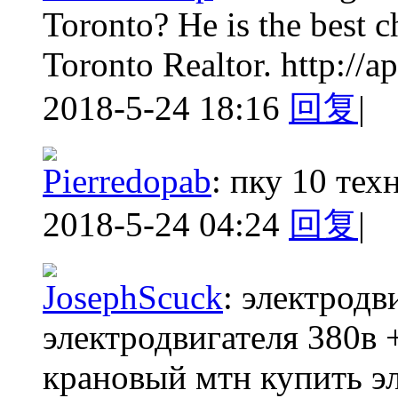
Toronto? He is the best c
Toronto Realtor. http://ap
2018-5-24 18:16
回复
|
Pierredopab
:
пку 10 тех
2018-5-24 04:24
回复
|
JosephScuck
:
электродв
электродвигателя 380в 
крановый мтн купить эле