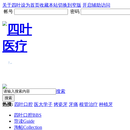
关于四叶
设为首页
收藏本站
切换到窄版
开启辅助访问
帐号
密码
搜索
搜索
热搜:
四叶口腔
医大学子
烤瓷牙
牙痛
根管治疗
种植牙
四叶口腔
BBS
导读
Guide
淘帖
Collection