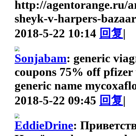
http://agentorange.ru/ar
sheyk-v-harpers-bazaar-
2018-5-22 10:14
回复
|
Sonjabam
:
generic viag
coupons 75% off pfizer 
generic name mycoxaflo
2018-5-22 09:45
回复
|
EddieDrine
:
Приветств