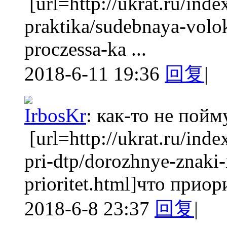
[url=http://ukrat.ru/ind
praktika/sudebnaya-volok
proczessa-ka ...
2018-6-11 19:36
回复
|
IrbosKr
:
как-то не пойм
[url=http://ukrat.ru/ind
pri-dtp/dorozhnye-znaki-
prioritet.html]что приори
2018-6-8 23:37
回复
|