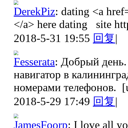
DerekPiz
:
dating <a href
</a> here dating site htt
2018-5-31 19:55
回复
|
Fesserata
:
Добрый день. 
навигатор в калинингра
номерами телефонов. [ur
2018-5-29 17:49
回复
|
JamesFoorp
:
I love all y