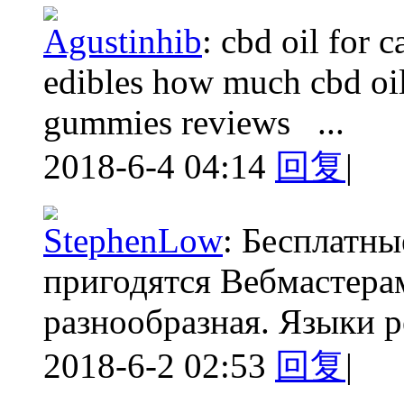
Agustinhib
:
cbd oil for 
edibles how much cbd oil 
gummies reviews ...
2018-6-4 04:14
回复
|
StephenLow
:
Бесплатные
пригодятся Вебмастера
разнообразная. Языки ре
2018-6-2 02:53
回复
|