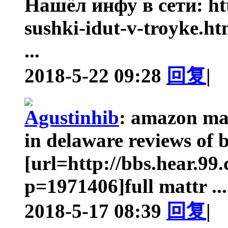
Нашёл инфу в сети: htt
sushki-idut-v-troyke.h
...
2018-5-22 09:28
回复
|
Agustinhib
:
amazon mat
in delaware reviews of b
[url=http://bbs.hear.9
p=1971406]full mattr ...
2018-5-17 08:39
回复
|