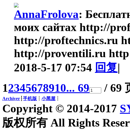
AnnaFrolova
:
Бесплат
моих сайтах http://prof
http://proftechnics.ru h
http://proventili.ru http
2018-5-17 07:54
回复
|
1
2
3
4
5
6
7
8
9
10
... 69
/ 69
Archiver
┆
手机版
┆
小黑屋
┆
Copyright © 2014-2017
S
版权所有 All Rights Reser